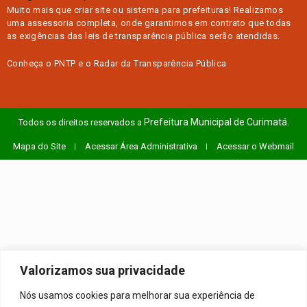
Muito mais que
criar site
ou
sistema para prefeituras
! Realizamos
uma
assessoria
completa, onde garantimos em contrato que todas
as exigências das
leis de transparência pública
serão atendidas.
Conheça o
PNTP
e o
Radar da Transparência Pública
Prefeitura Municipal de Curimatá.
Todos os direitos reservados a
Mapa do Site
Acessar Área Administrativa
Acessar o Webmail
Valorizamos sua privacidade
Nós usamos cookies para melhorar sua experiência de