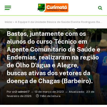
NOTÍCIAS
A Equipe II da Unidade Básica
Início
»
A Equipe II da Unidade Básica de Saúde Elenita Rodrigues Bastos, juntamente com os alunos do curso Técnico em Agente Comunitário de Saúde e Endemias, realizaram na região de Olho D’água e Alegre, buscas ativas dos vetores da doença de Chagas (Barbeiro).
de Saúde Elenita Rodrigues
Bastos, juntamente com os
alunos do curso Técnico em
Agente Comunitário de Saúde e
Endemias, realizaram na região
de Olho D’água e Alegre,
buscas ativas dos vetores da
doença de Chagas (Barbeiro).
Por
cr2-admin17
13 de março de 2023
Atualizado:
23 de
fevereiro de 2026
1 Min de leitura