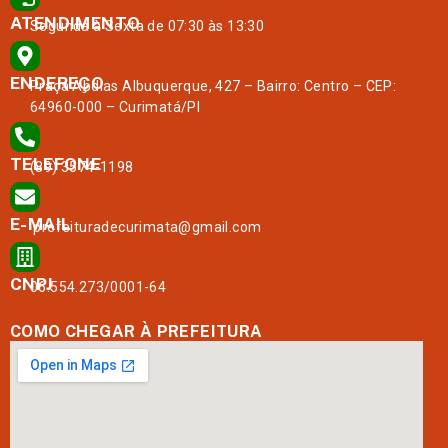
ATENDIMENTO
Segunda à Sexta de 07:30 às 13:30
ENDEREÇO
Praça Abdias Albuquerque, 427 – Bairro: Centro – CEP:
64960-000 – Curimatá/PI
TELEFONE
(89) 3574-1198
E-MAIL
prefeituradecurimata@gmail.com
CNPJ
06.554.273/0001-64
COMO CHEGAR À PREFEITURA