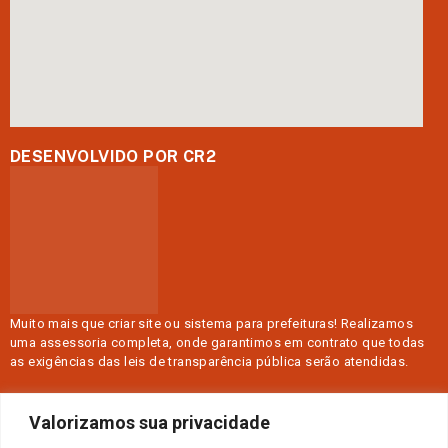
DESENVOLVIDO POR CR2
Muito mais que
criar site
ou
sistema para prefeituras
! Realizamos
uma
assessoria
completa, onde garantimos em contrato que todas
as exigências das
leis de transparência pública
serão atendidas.
Conheça o
PNTP
e o
Radar da Transparência Pública
Valorizamos sua privacidade
Prefeitura Municipal de Curimatá.
Todos os direitos reservados a