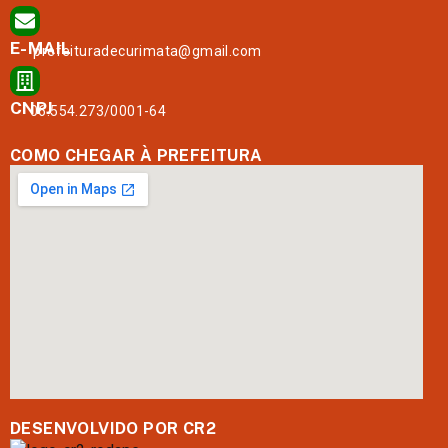
E-MAIL
prefeituradecurimata@gmail.com
CNPJ
06.554.273/0001-64
COMO CHEGAR À PREFEITURA
DESENVOLVIDO POR CR2