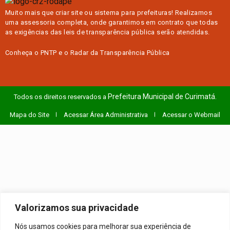
Muito mais que
criar site
ou
sistema para prefeituras
! Realizamos
uma
assessoria
completa, onde garantimos em contrato que todas
as exigências das
leis de transparência pública
serão atendidas.
Conheça o
PNTP
e o
Radar da Transparência Pública
Prefeitura Municipal de Curimatá.
Todos os direitos reservados a
Mapa do Site
Acessar Área Administrativa
Acessar o Webmail
Valorizamos sua privacidade
Nós usamos cookies para melhorar sua experiência de