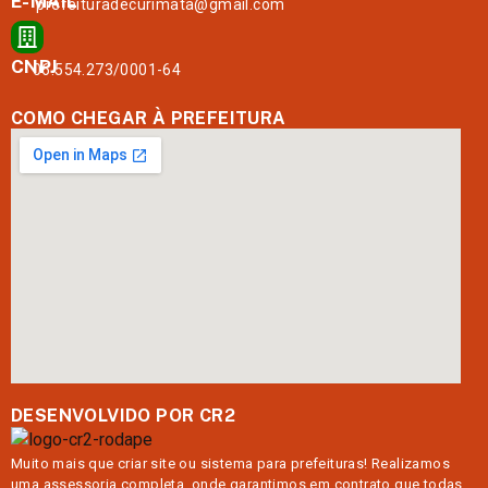
E-MAIL
prefeituradecurimata@gmail.com
CNPJ
06.554.273/0001-64
COMO CHEGAR À PREFEITURA
DESENVOLVIDO POR CR2
Muito mais que
criar site
ou
sistema para prefeituras
! Realizamos
uma
assessoria
completa, onde garantimos em contrato que todas