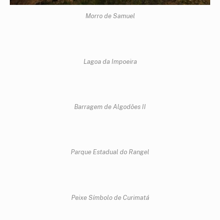
Morro de Samuel
Lagoa da Impoeira
Barragem de Algodões II
Parque Estadual do Rangel
Peixe Símbolo de Curimatá