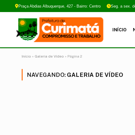
Praça Abdias Albuquerque, 427 - Bairro: Centro
Seg. a sex. d
INÍCIO
Início
»
Galeria de Vídeo
»
Página 2
NAVEGANDO:
GALERIA DE VÍDEO