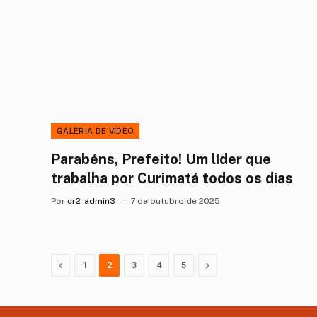
GALERIA DE VÍDEO
Parabéns, Prefeito! Um líder que
trabalha por Curimatá todos os dias
Por
cr2-admin3
7 de outubro de 2025
Anterior
Proximo
1
2
3
4
5