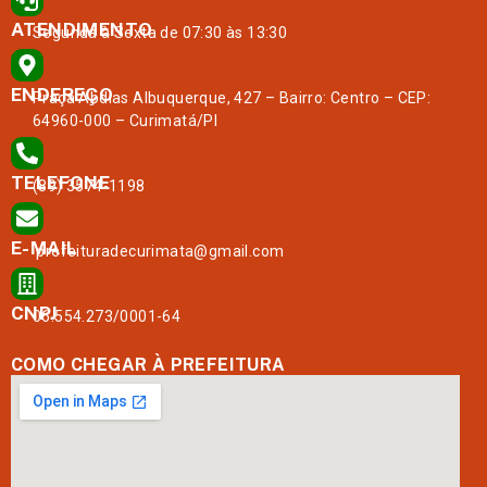
ATENDIMENTO
Segunda à Sexta de 07:30 às 13:30
ENDEREÇO
Praça Abdias Albuquerque, 427 – Bairro: Centro – CEP:
64960-000 – Curimatá/PI
TELEFONE
(89) 3574-1198
E-MAIL
prefeituradecurimata@gmail.com
CNPJ
06.554.273/0001-64
COMO CHEGAR À PREFEITURA