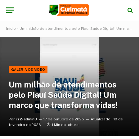
Início
»
Um milhão de atendimentos pelo Piauí Saúde Digital! Um marco que transforma vidas!
GALERIA DE VÍDEO
Um milhão de atendimentos
pelo Piauí Saúde Digital! Um
marco que transforma vidas!
Por
cr2-admin3
17 de outubro de 2025
Atualizado:
19 de
fevereiro de 2026
1 Min de leitura