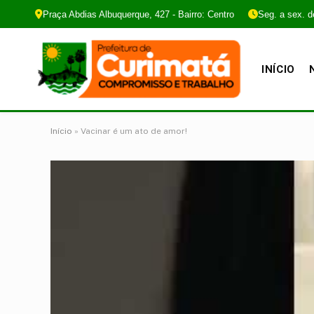
Praça Abdias Albuquerque, 427 - Bairro: Centro
Seg. a sex. d
INÍCIO
Início
»
Vacinar é um ato de amor!