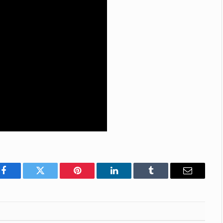
Facebook
Twitter
Pinterest
LinkedIn
Tumblr
E-
mail