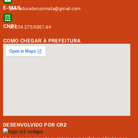
E-MAIL
prefeituradecurimata@gmail.com
CNPJ
06.554.273/0001-64
COMO CHEGAR À PREFEITURA
DESENVOLVIDO POR CR2