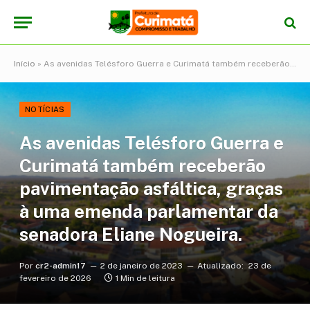
Início
»
As avenidas Telésforo Guerra e Curimatá também receberão pavimentação asfáltica, graças à uma emenda parlamentar da senadora Eliane Nogueira.
NOTÍCIAS
As avenidas Telésforo Guerra e
Curimatá também receberão
pavimentação asfáltica, graças
à uma emenda parlamentar da
senadora Eliane Nogueira.
Por
cr2-admin17
2 de janeiro de 2023
Atualizado:
23 de
fevereiro de 2026
1 Min de leitura