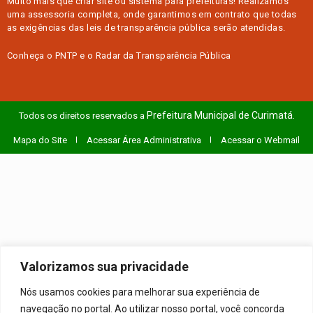
Muito mais que
criar site
ou
sistema para prefeituras
! Realizamos
uma
assessoria
completa, onde garantimos em contrato que todas
as exigências das
leis de transparência pública
serão atendidas.
Conheça o
PNTP
e o
Radar da Transparência Pública
Prefeitura Municipal de Curimatá.
Todos os direitos reservados a
Mapa do Site
Acessar Área Administrativa
Acessar o Webmail
Valorizamos sua privacidade
Nós usamos cookies para melhorar sua experiência de
navegação no portal. Ao utilizar nosso portal, você concorda