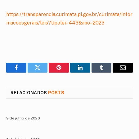
https://transparencia.curimata.pi.gov.br/curimata/infor
macoesgerais/leis?tipolei=443&ano=2023
Facebook
Twitter
Pinterest
LinkedIn
Tumblr
E-
mail
RELACIONADOS
POSTS
9 de julho de 2026