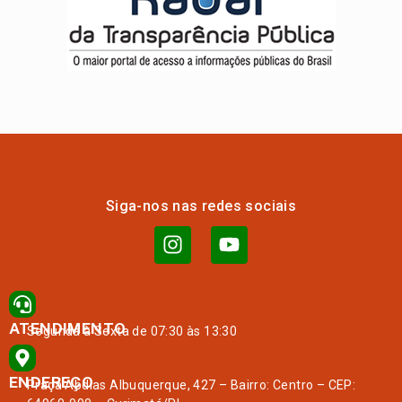
Siga-nos nas redes sociais
ATENDIMENTO
Segunda à Sexta de 07:30 às 13:30
ENDEREÇO
Praça Abdias Albuquerque, 427 – Bairro: Centro – CEP: