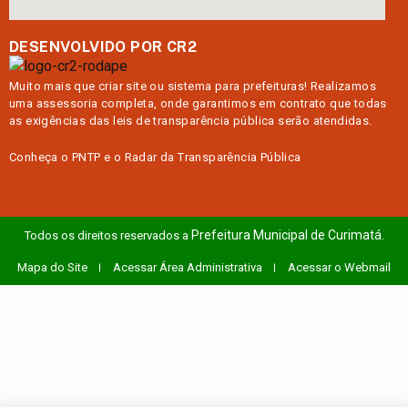
DESENVOLVIDO POR CR2
Muito mais que
criar site
ou
sistema para prefeituras
! Realizamos
uma
assessoria
completa, onde garantimos em contrato que todas
as exigências das
leis de transparência pública
serão atendidas.
Conheça o
PNTP
e o
Radar da Transparência Pública
Prefeitura Municipal de Curimatá.
Todos os direitos reservados a
Mapa do Site
Acessar Área Administrativa
Acessar o Webmail