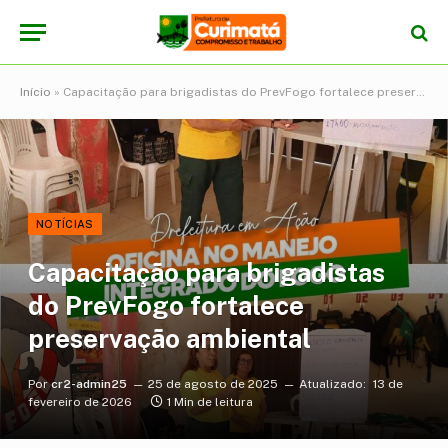
Início
»
Capacitação para brigadistas do PrevFogo fortalece preservação ambiental
NOTÍCIAS
Capacitação para brigadistas
do PrevFogo fortalece
preservação ambiental
Por
cr2-admin25
25 de agosto de 2025
Atualizado:
13 de
fevereiro de 2026
1 Min de leitura