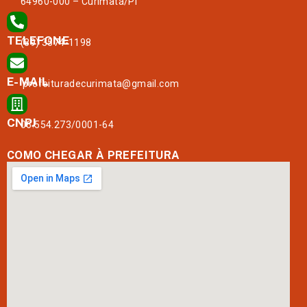
64960-000 – Curimatá/PI
TELEFONE
(89) 3574-1198
E-MAIL
prefeituradecurimata@gmail.com
CNPJ
06.554.273/0001-64
COMO CHEGAR À PREFEITURA