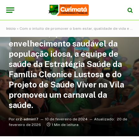
NOTÍCIAS
Com o intuito de promover o
Início
»
Com o intuito de promover o bem-estar, qualidade de vida e envelhecimento saudável da população idosa, a equipe de saúde da Estratégia Saúde da Família Cleonice Lustosa e do Projeto de Saúde Viver na Vila promoveu um carnaval da saúde.
bem-estar, qualidade de vida e
envelhecimento saudável da
população idosa, a equipe de
saúde da Estratégia Saúde da
Família Cleonice Lustosa e do
Projeto de Saúde Viver na Vila
promoveu um carnaval da
saúde.
Por
cr2-admin17
10 de fevereiro de 2024
Atualizado:
20 de
fevereiro de 2026
1 Min de leitura