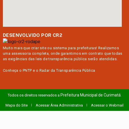
DESENVOLVIDO POR CR2
Muito mais que
criar site
ou
sistema para prefeituras
! Realizamos
uma
assessoria
completa, onde garantimos em contrato que todas
as exigências das
leis de transparência pública
serão atendidas.
Conheça o
PNTP
e o
Radar da Transparência Pública
Prefeitura Municipal de Curimatá.
Todos os direitos reservados a
Mapa do Site
Acessar Área Administrativa
Acessar o Webmail