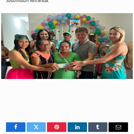
Josonilson Miranda.
Facebook
Twitter
Pinterest
LinkedIn
Tumblr
E-