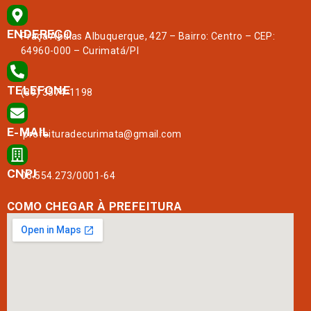
ENDEREÇO
Praça Abdias Albuquerque, 427 – Bairro: Centro – CEP:
64960-000 – Curimatá/PI
TELEFONE
(89) 3574-1198
E-MAIL
prefeituradecurimata@gmail.com
CNPJ
06.554.273/0001-64
COMO CHEGAR À PREFEITURA