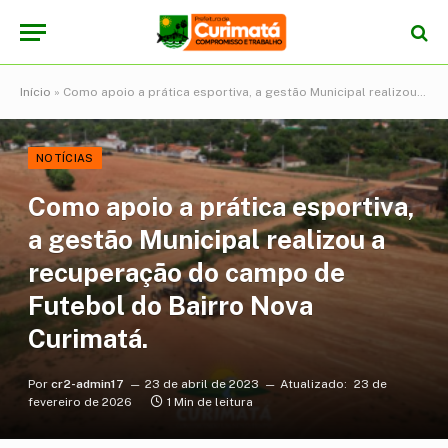
Início
»
Como apoio a prática esportiva, a gestão Municipal realizou a recuperação do campo de Futebol do Bairro Nova Curimatá.
NOTÍCIAS
Como apoio a prática esportiva,
a gestão Municipal realizou a
recuperação do campo de
Futebol do Bairro Nova
Curimatá.
Por
cr2-admin17
23 de abril de 2023
Atualizado:
23 de
fevereiro de 2026
1 Min de leitura