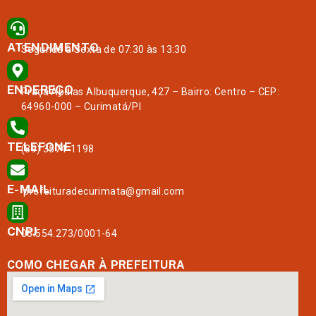
ATENDIMENTO
Segunda à Sexta de 07:30 às 13:30
ENDEREÇO
Praça Abdias Albuquerque, 427 – Bairro: Centro – CEP:
64960-000 – Curimatá/PI
TELEFONE
(89) 3574-1198
E-MAIL
prefeituradecurimata@gmail.com
CNPJ
06.554.273/0001-64
COMO CHEGAR À PREFEITURA