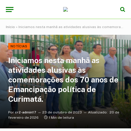
Início
»
Iniciamos nesta manhã as atividades alusivas às comemorações dos 70 anos de Emancipação política de Curimatá.
NOTÍCIAS
Iniciamos nesta manhã as
atividades alusivas às
comemorações dos 70 anos de
Emancipação política de
Curimatá.
Por
cr2-admin17
23 de outubro de 2023
Atualizado:
20 de
fevereiro de 2026
1 Min de leitura