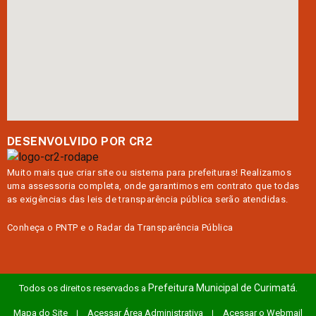
DESENVOLVIDO POR CR2
Muito mais que
criar site
ou
sistema para prefeituras
! Realizamos
uma
assessoria
completa, onde garantimos em contrato que todas
as exigências das
leis de transparência pública
serão atendidas.
Conheça o
PNTP
e o
Radar da Transparência Pública
Prefeitura Municipal de Curimatá.
Todos os direitos reservados a
Mapa do Site
Acessar Área Administrativa
Acessar o Webmail