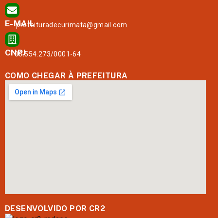
E-MAIL
prefeituradecurimata@gmail.com
CNPJ
06.554.273/0001-64
COMO CHEGAR À PREFEITURA
DESENVOLVIDO POR CR2