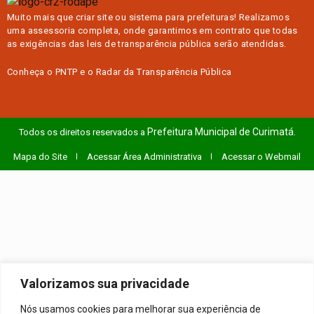
Muito mais que
criar site
ou
sistema para prefeituras
! Realizamos
uma
assessoria
completa, onde garantimos em contrato que todas
as exigências das
leis de transparência pública
serão atendidas.
Conheça o
PNTP
e o
Radar da Transparência Pública
Prefeitura Municipal de Curimatá.
Todos os direitos reservados a
Mapa do Site
Acessar Área Administrativa
Acessar o Webmail
Valorizamos sua privacidade
Nós usamos cookies para melhorar sua experiência de