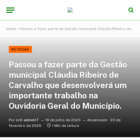
Início
»
Passou a fazer parte da Gestão municipal Cláudia Ribeiro de Carvalho que desenvolverá um importante trabalho na Ouvidoria Geral do Município.
NOTÍCIAS
Passou a fazer parte da Gestão
municipal Cláudia Ribeiro de
Carvalho que desenvolverá um
importante trabalho na
Ouvidoria Geral do Município.
Por
cr2-admin17
19 de julho de 2023
Atualizado:
20 de
fevereiro de 2026
1 Min de leitura