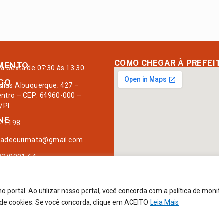
COMO CHEGAR À PREFEI
MENTO
à Sexta de 07:30 às 13:30
ÇO
dias Albuquerque, 427 –
Centro – CEP: 64960-000 –
/PI
NE
4-1198
radecurimata@gmail.com
73/0001-64
portal. Ao utilizar nosso portal, você concorda com a política de mon
a de cookies. Se você concorda, clique em ACEITO
Leia Mais
tá.
Mapa do Site
Acessar Área 