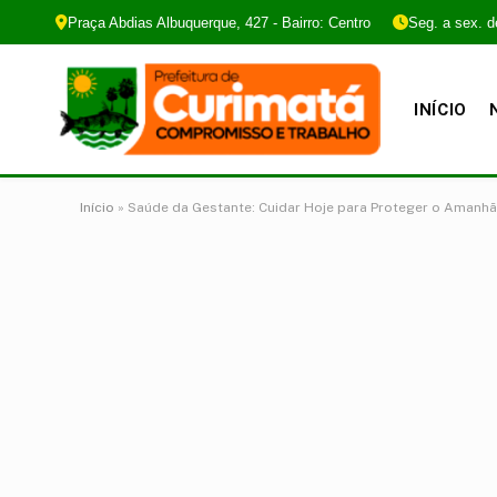
Praça Abdias Albuquerque, 427 - Bairro: Centro
Seg. a sex. d
INÍCIO
Início
»
Saúde da Gestante: Cuidar Hoje para Proteger o Amanhã