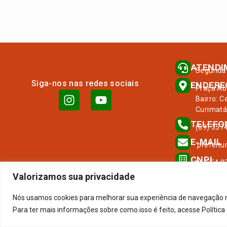
ATENDI
Segunda 
Siga-nos nas redes sociais
ENDERE
Praça Ab
Bairro: 
Curimatá
TELEFO
(89) 357
E-MAIL
prefeitu
CNPJ
06.554.2
Valorizamos sua privacidade
Nós usamos cookies para melhorar sua experiência de navegação no 
Para ter mais informações sobre como isso é feito, acesse Polític
Prefeitura Municipal de Curima
Todos os direitos reservados a