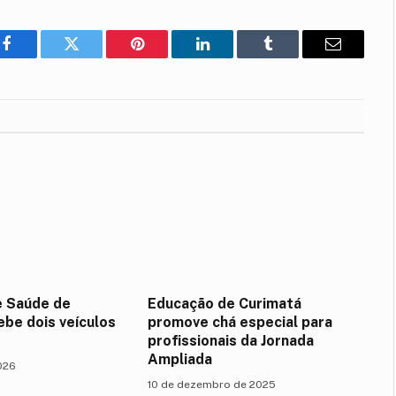
Facebook
Twitter
Pinterest
LinkedIn
Tumblr
E-
mail
e Saúde de
Educação de Curimatá
ebe dois veículos
promove chá especial para
profissionais da Jornada
Ampliada
2026
10 de dezembro de 2025