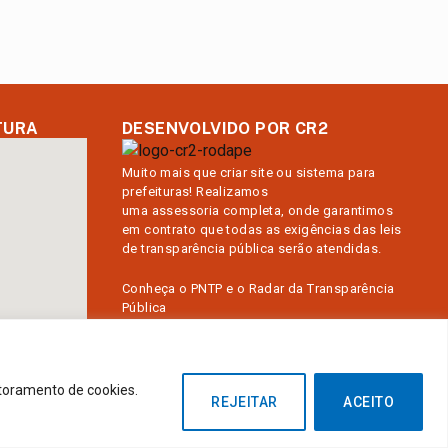
TURA
DESENVOLVIDO POR CR2
Muito mais que
criar site
ou
sistema para
prefeituras
! Realizamos
uma
assessoria
completa, onde garantimos
em contrato que todas as exigências das
leis
de transparência pública
serão atendidas.
Conheça o
PNTP
e o
Radar da Transparência
Pública
itoramento de cookies.
REJEITAR
ACEITO
Administrativa
Acessar o Webmail